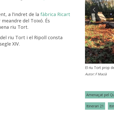
nt, a l’indret de la
fàbrica Ricart
Previous
r meandre del Toixó. És
ena riu Tort.
el riu Tort i el Ripoll consta
egle XIV.
El riu Tort prop 
Paisatge del riu T
El riu Tort prop 
El riu Tort des de
El riu Tort prop d
2012)
(estiu 2021)
Autor:
Autor:
Autor:
F Macià
F Macià
F Macià
Autor:
Autor:
Fina Martín
F Macià
Amenaçat pel Qu
Itinerari 21
Iti