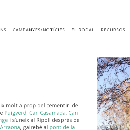
ONS
CAMPANYES/NOTÍCIES
EL RODAL
RECURSOS
eix molt a prop del cementiri de
de
Puigverd
,
Can Casamada
,
Can
nge
i s’uneix al Ripoll després de
d’Arraona
, gairebé al
pont de la