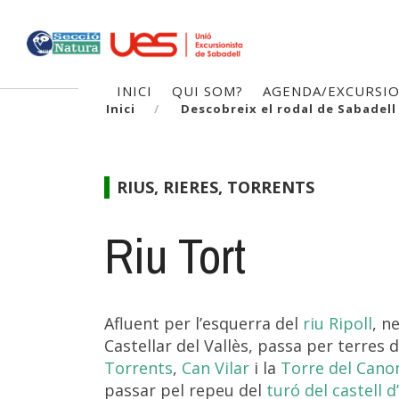
Vés
al
contingut
Navegació
INICI
QUI SOM?
AGENDA/EXCURSI
Inici
Descobreix el rodal de Sabadell
principal
RIUS, RIERES, TORRENTS
Riu Tort
Afluent per l’esquerra del
riu Ripoll
, n
Castellar del Vallès, passa per terres 
Torrents
,
Can Vilar
i la
Torre del Cano
passar pel repeu del
turó del castell 