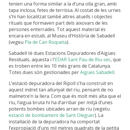
tenien una forma similar a la d’una olla gran, amb
tapa inclosa, fetes de terrissa. Al costat de les urnes
s’hi han localitzat també altres atuells i objectes
rituals que formaven part dels aixovars de les
persones enterrades. Tot aquest material és
encara en estudi, al Museu d’Història de Sabadell
(vegeu
Pla de Can Roqueta
).
Sabadell té dues Estacions Depuradores d’Aigües
Residuals, aquesta i l'
EDAR Sant Pau de Riu-sec
, que
es troben entre les 10 més grans de Catalunya.
Totes dues són gestionades per
Aigües Sabadell
.
L’estació depuradora del Ripoll s’ha construït en
aquest indret tan allunyat del riu, pensant de no
malmetre’n la llera. Com que és molt més alta que el
riu, l’aigua bruta hi ha d’arribar per mitjà d’unes
potents bombes ubicades arran de riu (vegetu
estació de bombament de Sant Oleguer
). La
instal·lació de la depuradora ha comportat
l’expropiació d’uns mil metres quadrats de la petita