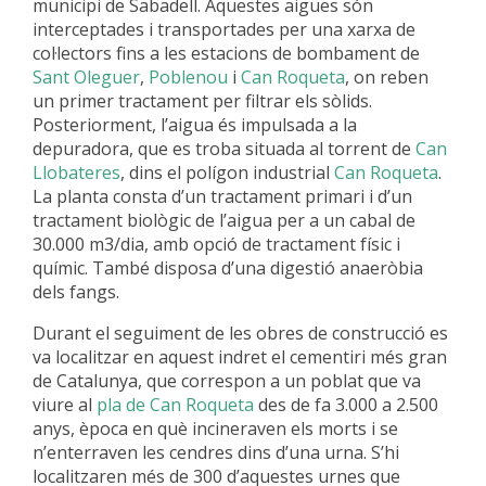
municipi de Sabadell. Aquestes aigües són
interceptades i transportades per una xarxa de
col·lectors fins a les estacions de bombament de
Sant Oleguer
,
Poblenou
i
Can Roqueta
, on reben
un primer tractament per filtrar els sòlids.
Posteriorment, l’aigua és impulsada a la
depuradora, que es troba situada al torrent de
Can
Llobateres
, dins el polígon industrial
Can Roqueta
.
La planta consta d’un tractament primari i d’un
tractament biològic de l’aigua per a un cabal de
30.000 m3/dia, amb opció de tractament físic i
químic. També disposa d’una digestió anaeròbia
dels fangs.
Durant el seguiment de les obres de construcció es
va localitzar en aquest indret el cementiri més gran
de Catalunya, que correspon a un poblat que va
viure al
pla de Can Roqueta
des de fa 3.000 a 2.500
anys, època en què incineraven els morts i se
n’enterraven les cendres dins d’una urna. S’hi
localitzaren més de 300 d’aquestes urnes que