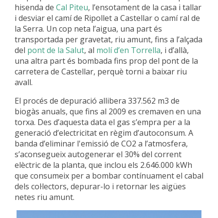
hisenda de
Cal Piteu
, l’ensotament de la casa i tallar
i desviar el camí de Ripollet a Castellar o camí ral de
la Serra.
Un cop neta l’aigua, una part és
transportada per gravetat, riu amunt, fins a l’alçada
del
pont de la Salut
, al
molí d’en Torrella
, i d’allà,
una altra part és bombada fins prop del pont de la
carretera de Castellar, perquè torni a baixar riu
avall.
El procés de depuració allibera 337.562 m3 de
biogàs anuals, que fins al 2009 es cremaven en una
torxa. Des d’aquesta data el gas s’empra per a la
generació d’electricitat en règim d’autoconsum. A
banda d’eliminar l'emissió de CO2 a l’atmosfera,
s’aconsegueix autogenerar el 30% del corrent
elèctric de la planta, que inclou els 2.646.000 kWh
que consumeix per a bombar contínuament el cabal
dels col·lectors, depurar-lo i retornar les aigües
netes riu amunt.