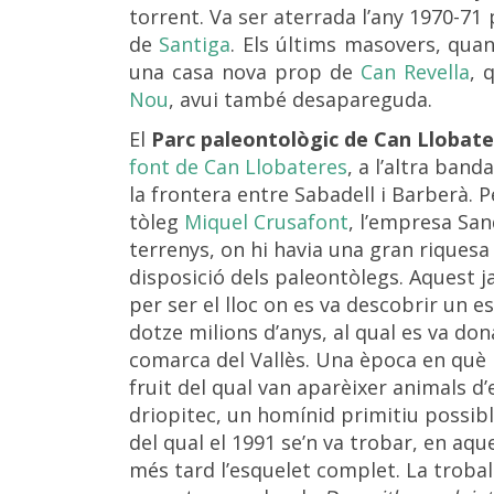
torrent. Va ser aterrada l’any 1970-71 
de
Santiga
. Els últims masovers, qua
una casa nova prop de
Can Revella
, 
Nou
, avui també desapareguda.
El
Parc paleontològic de Can Llobat
font de Can Llobateres
, a l’altra band
la frontera entre Sabadell i Barberà. P
tòleg
Miquel Crusafont
, l’empresa Sa
terrenys, on hi havia una gran riquesa 
disposició dels paleontòlegs. Aquest
per ser el lloc on es va descobrir un e
dotze milions d’anys, al qual es va dona
comarca del Vallès. Una època en què h
fruit del qual van aparèixer animals d’
driopitec, un homínid primitiu possib
del qual el 1991 se’n va trobar, en aque
més tard l’esquelet complet. La trobal