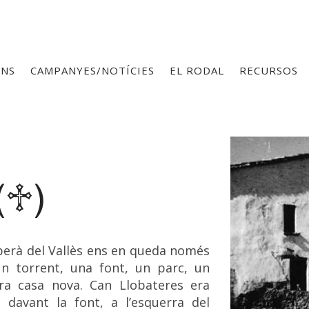
ONS
CAMPANYES/NOTÍCIES
EL RODAL
RECURSOS
(♱)
berà del Vallès ens en queda només
n torrent, una font, un parc, un
ltra casa nova. Can Llobateres era
 davant la font, a l’esquerra del