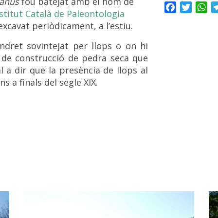
tanus
fou batejat amb el nom de
Facebook
Twitte
Wh
stitut Català de Paleontologia
excavat periòdicament, a l’estiu.
ndret sovintejat per llops o on hi
 de construcció de pedra seca que
l a dir que la presència de llops al
 a finals del segle XIX.