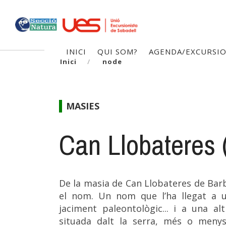
Vés
al
contingut
Navegació
INICI
QUI SOM?
AGENDA/EXCURSI
Inici
node
principal
MASIES
Can Llobateres 
De la masia de Can Llobateres de Bar
el nom. Un nom que l’ha llegat a u
jaciment paleontològic... i a una a
situada dalt la serra, més o menys