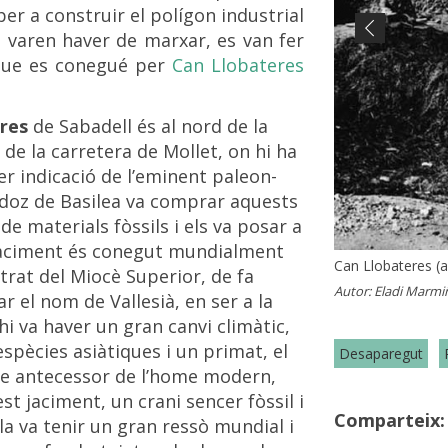
per a construir el polígon industrial
n varen haver de marxar, es van fer
Previous
que es conegué per
Can Llobateres
eres
de Sabadell és al nord de la
a de la carretera de Mollet, on hi ha
er indicació de l’eminent paleon­
ndoz de Basilea va comprar aquests
de materials fòssils i els va posar a
 jaciment és conegut mundialment
Can Llobateres (
Can Llobateres, 
strat del Miocè Superior, de fa
Autor:
Autor:
Eladi Marmi
Arxiu Fotogr
r el nom de Vallesià, en ser a la
i va haver un gran canvi climàtic,
espècies asiàtiques i un primat, el
Desaparegut
le antecessor de l’home modern,
st jaciment, un crani sencer fòssil i
Comparteix:
la va tenir un gran ressò mundial i