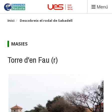
Vés
Menú
al
contingut
Inici
Descobreix el rodal de Sabadell
MASIES
Torre d'en Fau (r)