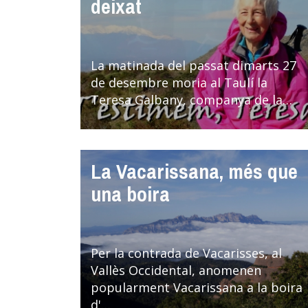
deixat
La matinada del passat dimarts 27
de desembre moria al Taulí la
Teresa Galbany, companya de la…
La Vacarissana, més que
una boira
Per la contrada de Vacarisses, al
Vallès Occidental, anomenen
popularment Vacarissana a la boira
d'…