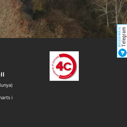
ll
alunya)
marts i