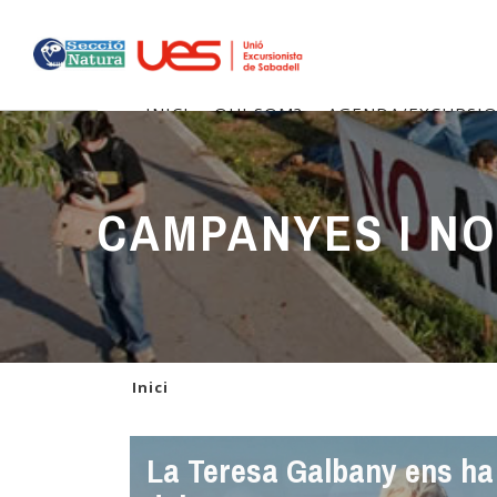
Vés
al
contingut
Navegació
INICI
QUI SOM?
AGENDA/EXCURSI
principal
CAMPANYES I NO
Inici
La Teresa Galbany ens ha