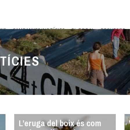
ONS
CAMPANYES/NOTÍCIES
EL RODAL
RECURSOS
TÍCIES
L’eruga del boix és com