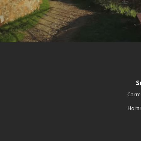
S
Carrer
Horari