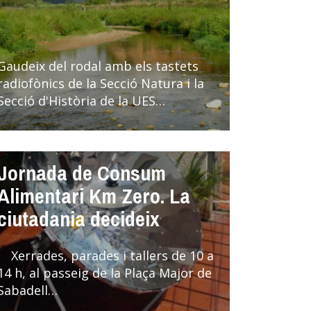
Gaudeix del rodal amb els tastets
radiofònics de la Secció Natura i la
Secció d'Història de la UES…
Jornada de Consum
Alimentari Km Zero. La
ciutadania decideix
Xerrades, parades i tallers de 10 a
14 h, al passeig de la Plaça Major de
Sabadell…