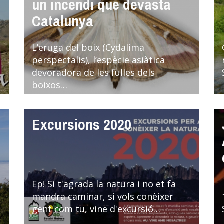
un incendi que devasta
Catalunya
L’eruga del boix (Cydalima
perspectalis), l’espècie asiàtica
devoradora de les fulles dels
boixos…
Excursions 2020
Ep! Si t'agrada la natura i no et fa
mandra caminar, si vols conèixer
gent com tu, vine d'excursió…