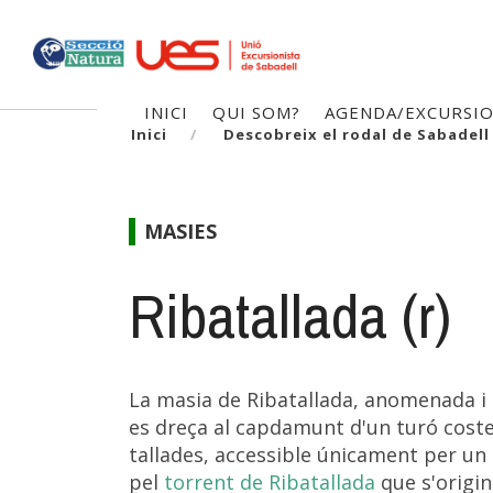
Vés
al
contingut
Navegació
INICI
QUI SOM?
AGENDA/EXCURSI
Inici
Descobreix el rodal de Sabadell
principal
MASIES
Ribatallada (r)
La masia de Ribatallada, anomenada i
es dreça al capdamunt d'un turó coster
tallades, accessible únicament per un 
pel
torrent de Ribatallada
que s'origin