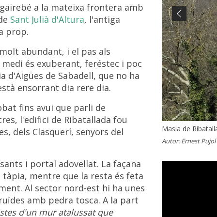
, gairebé a la mateixa frontera amb
 de
Sant Julià d'Altura
, l'antiga
Previous
a prop.
 molt abundant, i el pas als
l medi és exuberant, feréstec i poc
a d'Aigües de Sabadell, que no ha
stà ensorrant dia rere dia.
bat fins avui que parli de
res, l'edifici de Ribatallada fou
Masia de Ribatall
Ruïnes de la masi
Arc interior de la
Arcada gòtica de 
Masia de Ribatall
Masia de Ribatal
s, dels Clasquerí, senyors del
Autor:
Autor:
Autor:
Autor:
Autor:
Autor:
Ernest Pujol
Ernest Pujol
Ernest Pujol
Ernest Pujol
Arxiu Fotogr
Arxiu Fotog
ants i portal adovellat. La façana
 tàpia, mentre que la resta és feta
ment. Al sector nord-est hi ha unes
uïdes amb pedra tosca. A la part
estes d'un mur atalussat que