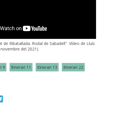
t de Ribatallada. Rodal de Sabadell". Vídeo de Lluís
 novembre del 2021)
ri 9
Itinerari 11
Itinerari 13
Itinerari 22
r
atsApp
Telegram