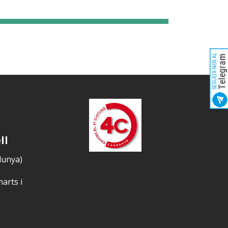
ll
alunya)
marts i