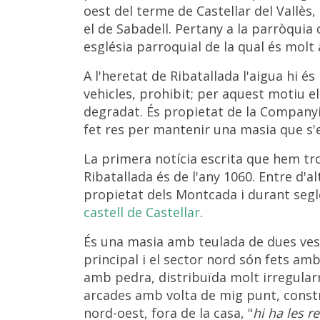
oest del terme de Castellar del Vallès
el de Sabadell. Pertany a la parròquia
església parroquial de la qual és molt 
A l'heretat de Ribatallada l'aigua hi és
vehicles, prohibit; per aquest motiu e
degradat. És propietat de la Companyi
fet res per mantenir una masia que s'e
La primera notícia escrita que hem tro
Ribatallada és de l'any 1060. Entre d'alt
propietat dels Montcada i durant segle
castell de Castellar
.
És una masia amb teulada de dues vess
principal i el sector nord són fets amb
amb pedra, distribuïda molt irregular
arcades amb volta de mig punt, constr
nord-oest, fora de la casa, "
hi ha les r