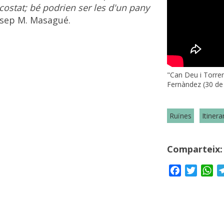
costat; bé podrien ser les d'un pany
osep M. Masagué.
"Can Deu i Torren
Fernàndez (30 de
Ruïnes
Itinera
Comparteix:
Facebook
Twitte
Wh