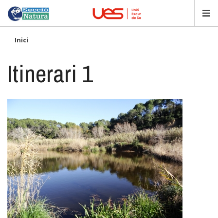
Vés
al
contingut
Inici
Itinerari 1