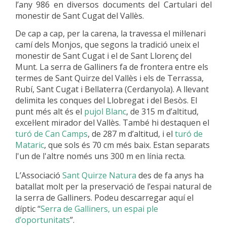
l’any 986 en diversos documents del Cartulari del
monestir de Sant Cugat del Vallès.
De cap a cap, per la carena, la travessa el mil·lenari
camí dels Monjos, que segons la tradició uneix el
monestir de Sant Cugat i el de Sant Llorenç del
Munt. La serra de Galliners fa de frontera entre els
termes de Sant Quirze del Vallès i els de Terrassa,
Rubí, Sant Cugat i Bellaterra (Cerdanyola). A llevant
delimita les conques del Llobregat i del Besòs. El
punt més alt és el
pujol Blanc
, de 315 m d’altitud,
excel·lent mirador del Vallès. També hi destaquen el
turó de Can Camps
, de 287 m d’altitud, i el
turó de
Mataric
, que sols és 70 cm més baix. Estan separats
l'un de l'altre només uns 300 m en línia recta.
L’Associació
Sant Quirze Natura
des de fa anys ha
batallat molt per la preservació de l’espai natural de
la serra de Galliners. Podeu descarregar aquí el
díptic “
Serra de Galliners, un espai ple
d’oportunitats
”.