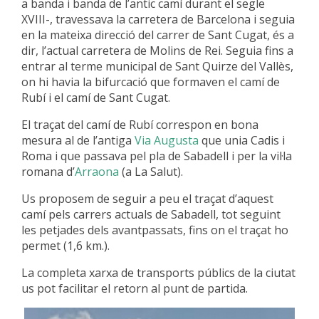
a banda i banda de l’antic camí durant el segle
XVIII-, travessava la carretera de Barcelona i seguia
en la mateixa direcció del carrer de Sant Cugat, és a
dir, l’actual carretera de Molins de Rei. Seguia fins a
entrar al terme municipal de Sant Quirze del Vallès,
on hi havia la bifurcació que formaven el camí de
Rubí i el camí de Sant Cugat.
El traçat del camí de Rubí correspon en bona
mesura al de l’antiga
Via Augusta
que unia Cadis i
Roma i que passava pel pla de Sabadell i per la vil·la
romana d’
Arraona
(a La Salut).
Us proposem de seguir a peu el traçat d’aquest
camí pels carrers actuals de Sabadell, tot seguint
les petjades dels avantpassats, fins on el traçat ho
permet (1,6 km.).
La completa xarxa de transports públics de la ciutat
us pot facilitar el retorn al punt de partida.