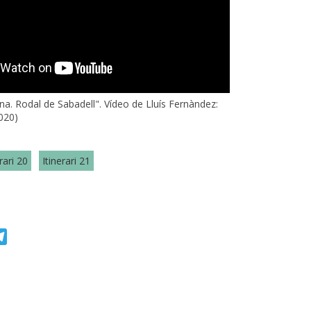
ona. Rodal de Sabadell". Vídeo de Lluís Fernàndez:
020)
rari 20
Itinerari 21
r
atsApp
Telegram