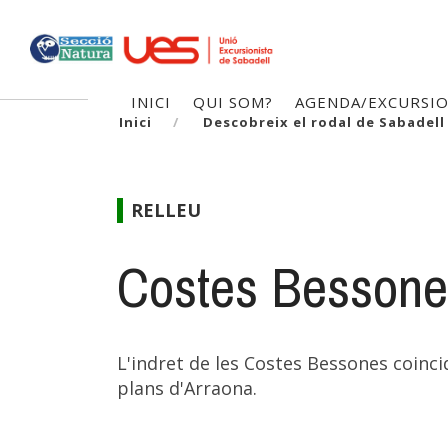
Vés
al
contingut
Navegació
INICI
QUI SOM?
AGENDA/EXCURSI
Inici
Descobreix el rodal de Sabadell
principal
RELLEU
Costes Bessone
L'indret de les Costes Bessones coinc
plans d'Arraona.