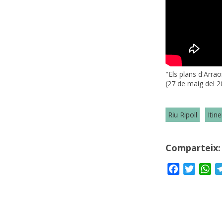
"Els plans d'Arra
(27 de maig del 2
Riu Ripoll
Itine
Comparteix:
Facebook
Twitte
Wh