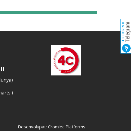
ll
alunya)
marts i
Desenvolupat: Cromlec Platforms