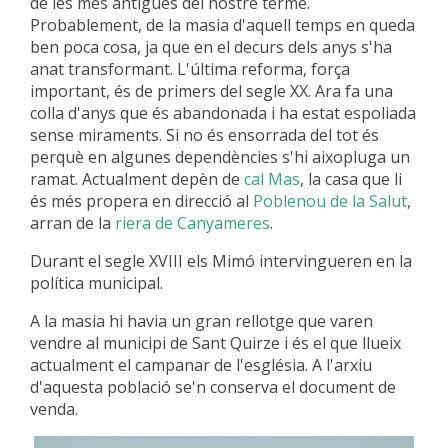
de les més antigues del nostre terme.
Probablement, de la masia d'aquell temps en queda
ben poca cosa, ja que en el decurs dels anys s'ha
anat transformant. L'última reforma, força
important, és de primers del segle XX. Ara fa una
colla d'anys que és abandonada i ha estat espoliada
sense miraments. Si no és ensorrada del tot és
perquè en algunes dependències s'hi aixopluga un
ramat. Actualment depèn de
cal Mas
, la casa que li
és més propera en direcció al
Poblenou de la Salut
,
arran de la
riera de Canyameres
.
Durant el segle XVIII els Mimó intervingueren en la
política municipal.
A la masia hi havia un gran rellotge que varen
vendre al municipi de Sant Quirze i és el que llueix
actualment el campanar de l'església. A l'arxiu
d'aquesta població se'n conserva el document de
venda.