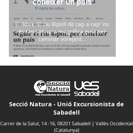
conèixer un país
El llibre 'El riu Ripoll de cap a cap' no
és tan sols una magnífica guia per
caminar vorejant…
Secció Natura - Unió Excursionista de
Sabadell
Carrer de la Salut, 14 -16, 08201 Sabadell | Vallès Occidental
(Catalunya)