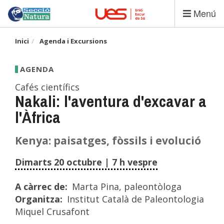
Vés
Menú
al
contingut
Inici
Agenda i Excursions
AGENDA
Cafés científics
Nakali: l'aventura d'excavar a
l'Àfrica
Kenya: paisatges, fòssils i evolució
Dimarts 20 octubre | 7 h vespre
A càrrec de
Marta Pina, paleontòloga
Organitza
Institut Català de Paleontologia
Miquel Crusafont