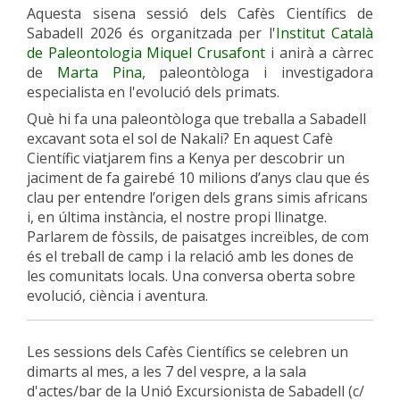
Aquesta sisena sessió dels Cafès Científics de
Sabadell 2026 és organitzada per l'
Institut Català
de Paleontologia Miquel Crusafont
i anirà a càrrec
de
Marta Pina
, paleontòloga i investigadora
especialista en l'evolució dels primats.
Què hi fa una paleontòloga que treballa a Sabadell
excavant sota el sol de Nakali? En aquest Cafè
Científic viatjarem fins a Kenya per descobrir un
jaciment de fa gairebé 10 milions d’anys clau que és
clau per entendre l’origen dels grans simis africans
i, en última instància, el nostre propi llinatge.
Parlarem de fòssils, de paisatges increïbles, de com
és el treball de camp i la relació amb les dones de
les comunitats locals. Una conversa oberta sobre
evolució, ciència i aventura.
Les sessions dels Cafès Científics se celebren un
dimarts al mes, a les 7 del vespre, a la sala
d'actes/bar de la Unió Excursionista de Sabadell (c/