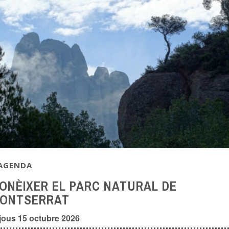
AGENDA
ONÈIXER EL PARC NATURAL DE
ONTSERRAT
jous 15 octubre 2026