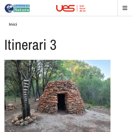
Vés
al
contingut
Inici
Itinerari 3