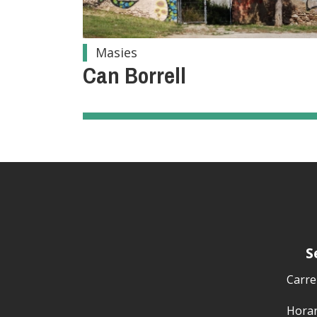
Masies
Can Borrell
S
Carrer
Horari