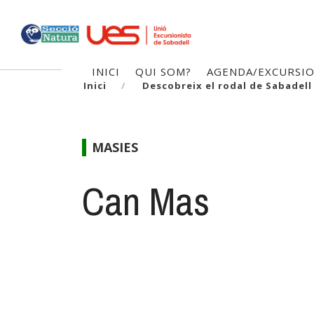
Vés
al
contingut
Navegació
INICI
QUI SOM?
AGENDA/EXCURSI
Inici
Descobreix el rodal de Sabadell
principal
MASIES
Can Mas