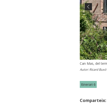
Previous
Can Mas, del ter
Can Mas (2021)
Can Mas (2021)
Autor:
Autor:
Autor:
Ricard Buxó
Ricard Buxó
Ricard Buxó
Itinerari 6
Comparteix: