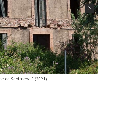
Next
me de Sentmenat) (2021)