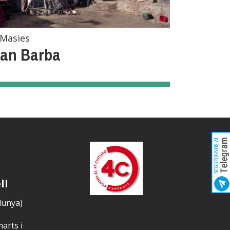
Masies
an Barba
ll
alunya)
marts i