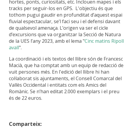
hortes, ponts, curiositats, etc. Inclouen mapes i els
tracks per seguir-los en GPS. L'objectiu és que
tothom pugui gaudir en profunditat d’aquest espai
fluvial espectacular, se’l faci seu i el defensi davant
de qualsevol amenaça. L’origen va ser el cicle
d’excursions que va organitzar la Secció de Natura
de la UES l’any 2023, amb el lema "
Cinc matins Ripoll
avall
".
La coordinació i els textos del llibre són de Francesc
Macià, que ha comptat amb un equip de redacció de
vuit persones més. En l'edició del llibre hi han
col·laborat sis ajuntaments, el Consell Comarcal del
Vallès Occidental i entitats com els Amics del
Romànic. Se n’han editat 2.000 exemplars i el preu
és de 22 euros.
Comparteix: