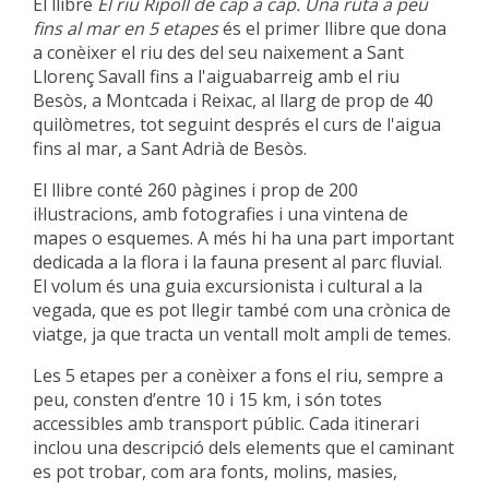
El llibre
El riu Ripoll de cap a cap. Una ruta a peu
fins al mar en 5 etapes
és el primer llibre que dona
a conèixer el riu des del seu naixement a Sant
Llorenç Savall fins a l'aiguabarreig amb el riu
Besòs, a Montcada i Reixac, al llarg de prop de 40
quilòmetres, tot seguint després el curs de l'aigua
fins al mar, a Sant Adrià de Besòs.
El llibre conté 260 pàgines i prop de 200
il·lustracions, amb fotografies i una vintena de
mapes o esquemes. A més hi ha una part important
dedicada a la flora i la fauna present al parc fluvial.
El volum és una guia excursionista i cultural a la
vegada, que es pot llegir també com una crònica de
viatge, ja que tracta un ventall molt ampli de temes.
Les 5 etapes per a conèixer a fons el riu, sempre a
peu, consten d’entre 10 i 15 km, i són totes
accessibles amb transport públic. Cada itinerari
inclou una descripció dels elements que el caminant
es pot trobar, com ara fonts, molins, masies,