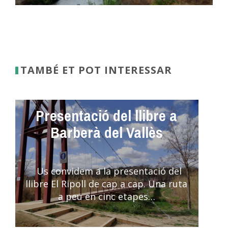
TAMBÉ ET POT INTERESSAR
Presentació del llibre a
Barberà del Vallès
Us convidem a la presentació del
llibre El Ripoll de cap a cap. Una ruta
a peu en cinc etapes…