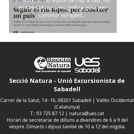
és tan sols una magnífica guia per
caminar vorejant…
Secció Natura - Unió Excursionista de
Sabadell
Carrer de la Salut, 14 -16, 08201 Sabadell | Vallès Occidental
(Catalunya)
T.: 93 725 87 12 |
natura@ues.cat
Horari de secretaria: de dilluns a divendres de 6 a 9 del
vespre. Dimarts i dijous també de 10 a 12 del migdia.