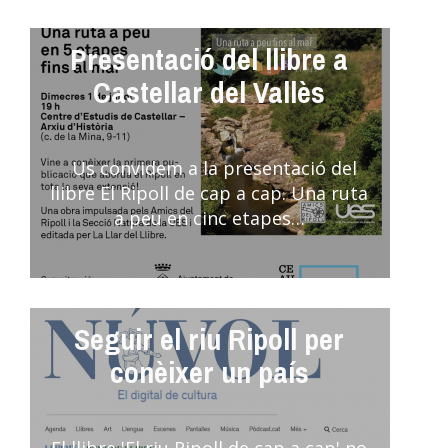
Presentació del llibre a
Castellar del Vallès
Us convidem a la presentació del
llibre El Ripoll de cap a cap. Una ruta
a peu en cinc etapes…
Seguir el riu Ripoll per
conèixer un país
El llibre 'El riu Ripoll de cap a cap' no