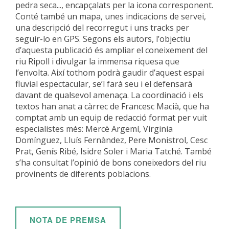
pedra seca..., encapçalats per la icona corresponent.
Conté també un mapa, unes indicacions de servei,
una descripció del recorregut i uns tracks per
seguir-lo en GPS.
Segons els autors, l’objectiu
d’aquesta publicació és ampliar el coneixement del
riu Ripoll i divulgar la immensa riquesa que
l’envolta. Així tothom podrà gaudir d’aquest espai
fluvial espectacular, se’l farà seu i el defensarà
davant de qualsevol amenaça.
La coordinació i els
textos han anat a càrrec de Francesc Macià, que ha
comptat amb un equip de redacció format per vuit
especialistes més: Mercè Argemí, Virginia
Domínguez, Lluís Fernàndez, Pere Monistrol, Cesc
Prat, Genís Ribé, Isidre Soler i Maria Tatché. També
s’ha consultat l’opinió de bons coneixedors del riu
provinents de diferents poblacions.
NOTA DE PREMSA