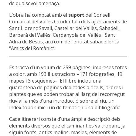
de qualsevol amenaça.
L’obra ha comptat amb el
suport
del Consell
Comarcal del Vallès Occidental i dels ajuntaments de
Sant Llorenç Savall, Castellar del Vallès, Sabadell,
Barberà del Vallès, Cerdanyola del Vallès i Sant
Adrià de Besòs, així com de l’entitat sabadellenca
“Amics del Romànic”.
Es tracta d’un volum de 259 pàgines, impreses totes
a color, amb 193 il·lustracions –171 fotografies, 19
mapes i 3 esquemes–. El llibre inclou una
quarantena de pàgines dedicades a ocells, arbres i
plantes que es poden trobar al llarg del recorregut
fluvial, a més d’una introducció sobre el riu, un
índex toponímic i un de temàtic, i una bibliografia.
Cada itinerari consta d’una àmplia descripció dels
elements diversos que el caminant es va trobant, ja
siguin fonts, antics molins, masies, elements de