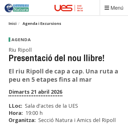
Vés
Menú
al
contingut
Inici
Agenda i Excursions
AGENDA
Riu Ripoll
Presentació del nou llibre!
El riu Ripoll de cap a cap. Una ruta a
peu en 5 etapes fins al mar
Dimarts 21 abril 2026
LLoc
Sala d'actes de la UES
Hora
19:00 h
Organitza
Secció Natura i Amics del Ripoll