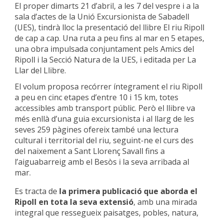
El proper dimarts 21 d’abril, a les 7 del vespre i a la
sala d’actes de la Unió Excursionista de Sabadell
(UES), tindrà lloc la presentació del llibre El riu Ripoll
de cap a cap. Una ruta a peu fins al mar en 5 etapes,
una obra impulsada conjuntament pels Amics del
Ripoll i la Secció Natura de la UES, i editada per La
Llar del Llibre.
El volum proposa recórrer íntegrament el riu Ripoll
a peu en cinc etapes d’entre 10 i 15 km, totes
accessibles amb transport públic. Però el llibre va
més enllà d’una guia excursionista i al llarg de les
seves 259 pàgines ofereix també una lectura
cultural i territorial del riu, seguint-ne el curs des
del naixement a Sant Llorenç Savall fins a
l’aiguabarreig amb el Besòs i la seva arribada al
mar.
Es tracta de
la primera publicació que aborda el
Ripoll en tota la seva extensió
, amb una mirada
integral que ressegueix paisatges, pobles, natura,