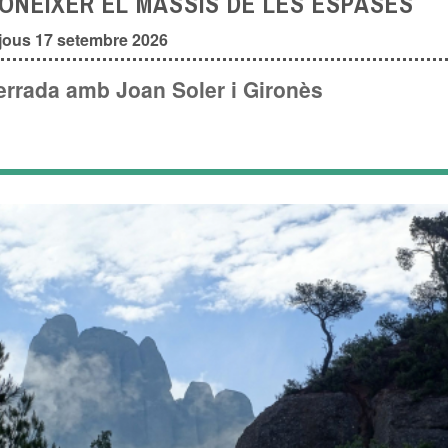
ONÈIXER EL MASSÍS DE LES ESPASES
jous 17 setembre 2026
errada amb Joan Soler i Gironès