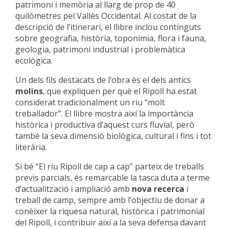
patrimoni i memòria al llarg de prop de 40
quilòmetres pel Vallès Occidental. Al costat de la
descripció de l’itinerari, el llibre inclou continguts
sobre geografia, història, toponímia, flora i fauna,
geologia, patrimoni industrial i problemàtica
ecològica.
Un dels fils destacats de l’obra és el dels antics
molins
, que expliquen per què el Ripoll ha estat
considerat tradicionalment un riu “molt
treballador”. El llibre mostra així la importància
històrica i productiva d’aquest curs fluvial, però
també la seva dimensió biològica, cultural i fins i tot
literària.
Si bé “El riu Ripoll de cap a cap” parteix de treballs
previs parcials, és remarcable la tasca duta a terme
d’actualització i ampliació amb
nova recerca
i
treball de camp, sempre amb l’objectiu de donar a
conèixer la riquesa natural, històrica i patrimonial
del Ripoll, i contribuir així a la seva defensa davant