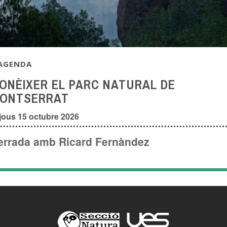
AGENDA
ONÈIXER EL PARC NATURAL DE
ONTSERRAT
jous 15 octubre 2026
errada amb Ricard Fernàndez