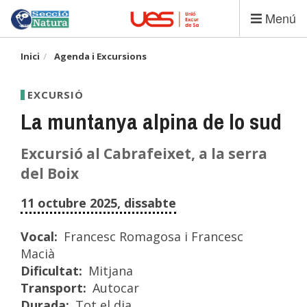
Vés
Menú
al
contingut
Inici
Agenda i Excursions
EXCURSIÓ
La muntanya alpina de lo sud
Excursió al Cabrafeixet, a la serra
del Boix
11 octubre 2025, dissabte
Vocal
Francesc Romagosa i Francesc
Macià
Dificultat
Mitjana
Transport
Autocar
Durada
Tot el dia