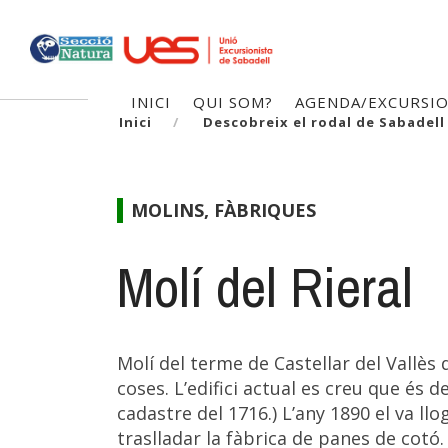
Vés
al
contingut
Navegació
INICI
QUI SOM?
AGENDA/EXCURSI
Inici
Descobreix el rodal de Sabadell
principal
MOLINS, FÀBRIQUES
Molí del Rieral
Molí del terme de Castellar del Vallès
coses. L’edifici actual es creu que és d
cadastre del 1716.) L’any 1890 el va llo
traslladar la fàbrica de panes de cotó. H