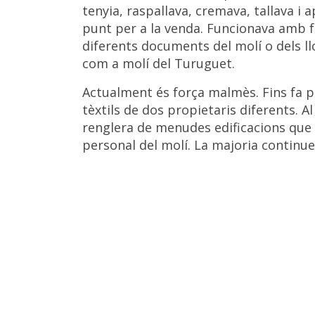
tenyia, raspallava, cremava, tallava i a
punt per a la venda. Funcionava amb fo
diferents documents del molí o dels l
com a molí del Turuguet.
Actualment és força malmès. Fins fa po
tèxtils de dos propietaris diferents. A
renglera de menudes edificacions que 
personal del molí. La majoria continu