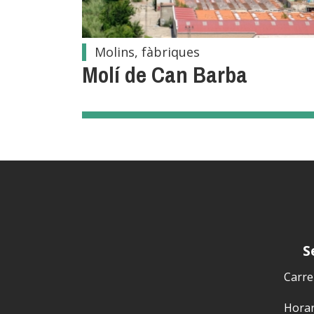
Molins, fàbriques
Molí de Can Barba
S
Carrer
Horari