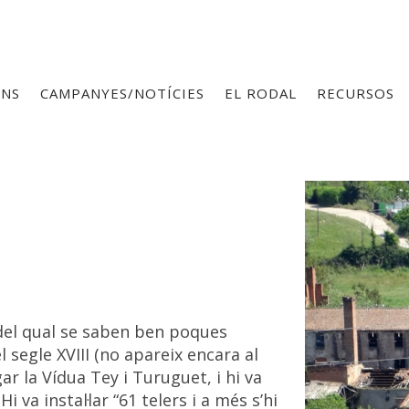
ONS
CAMPANYES/NOTÍCIES
EL RODAL
RECURSOS
 del qual se saben ben poques
el segle XVIII (no apareix encara al
gar la Vídua Tey i Turuguet, i hi va
i va instal·lar “61 telers i a més s’hi