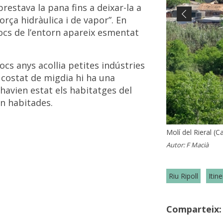
prestava la pana fins a deixar-la a
rça hidràulica i de vapor”. En
Previous
locs de l’entorn apareix esmentat
cs anys acollia petites indústries
l costat de migdia hi ha una
havien estat els habitatges del
en habitades.
Molí del Rieral (Ca
Molí del Rieral (Ca
Molí del Rieral (2
Autor:
Autor:
Autor:
F Macià
F Macià
Arxiu Fotogr
Riu Ripoll
Itine
Comparteix: