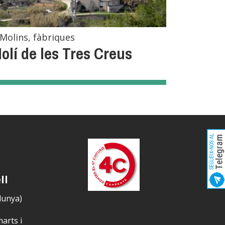
Molins, fàbriques
olí de les Tres Creus
ll
alunya)
marts i